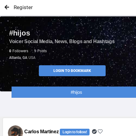
Register
#hijos
Voicer Social Media, News, Blogs and Hashtags
0
Followers
1
Posts
Atlanta, GA
USA
LOGIN TO BOOKMARK
#hijos
Carlos Martinez
Login to follow!