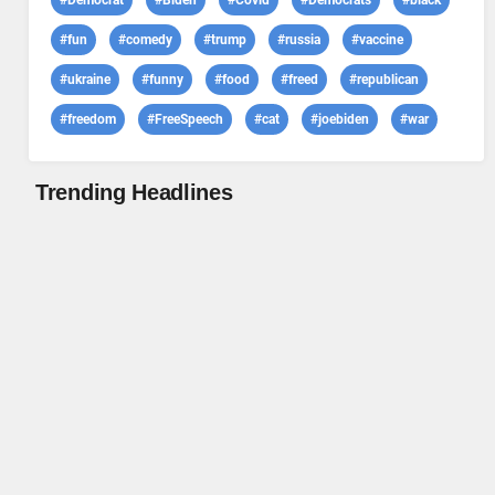
#Democrat
#Biden
#Covid
#Democrats
#black
#fun
#comedy
#trump
#russia
#vaccine
#ukraine
#funny
#food
#freed
#republican
#freedom
#FreeSpeech
#cat
#joebiden
#war
Trending Headlines