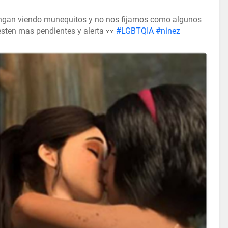
tengan viendo munequitos y no nos fijamos como algunos
sten mas pendientes y alerta 👀
#LGBTQIA
#ninez