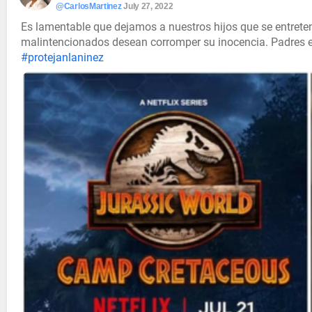
@CarlosMartinez
July 27, 2022
Es lamentable que dejamos a nuestros hijos que se entre
malintencionados desean corromper su inocencia. Padres e
#protejanlaninez