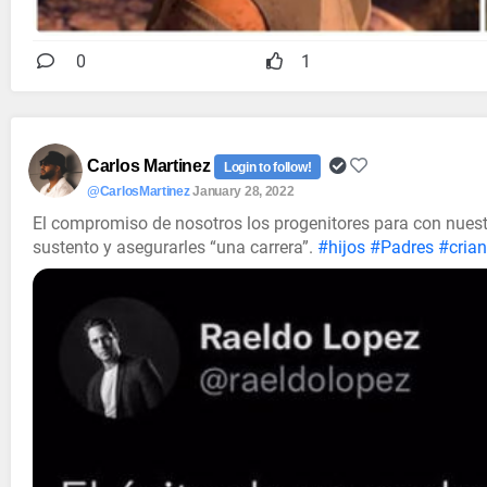
0
1
Carlos Martinez
Login to follow!
@CarlosMartinez
January 28, 2022
El compromiso de nosotros los progenitores para con nuest
sustento y asegurarles “una carrera”.
#hijos
#Padres
#cria