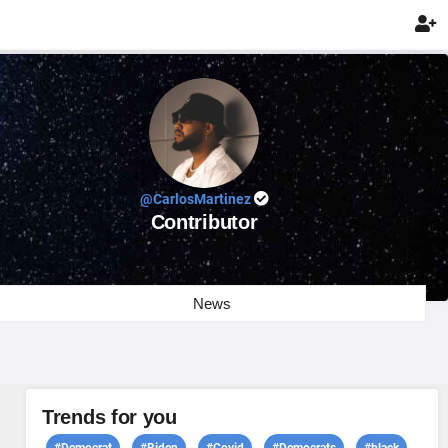

@CarlosMartinez
Contributor
News
Trends for you